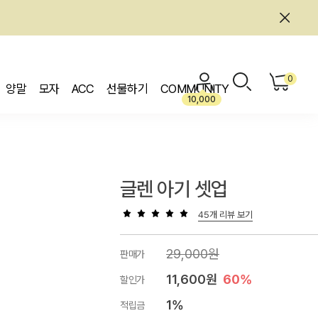
0
양말
모자
ACC
선물하기
COMMUNITY
10,000
글렌 아기 셋업
45개 리뷰 보기
29,000원
판매가
11,600원
60%
할인가
1%
적립금