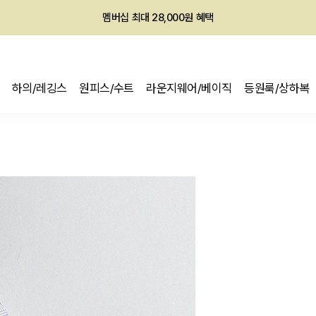
멤버십 최대 28,000원 혜택
하의/레깅스
원피스/수트
라운지웨어/베이직
등원룩/상하복