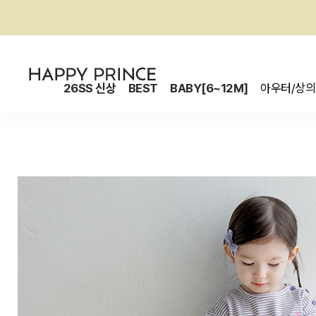
26SS 신상
BEST
BABY[6~12M]
아우터/상의