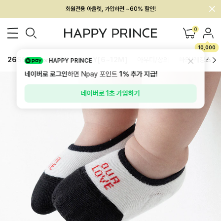
회원전용 아울렛, 가입하면 ~60% 할인!
멤버십 최대 28,000원 혜택
0
10,000
26SS 신상
BEST
BABY[6~12M]
아우터/상의
하의/레깅스
HAPPY PRINCE
네이버로 로그인
하면 Npay 포인트
1%
추가 지급!
네이버로 1초 가입하기