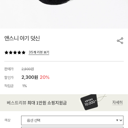
앤스니 아기 덧신
35개 리뷰 보기
판매가
2,800원
2,300원
20%
할인가
적립금
1%
색상