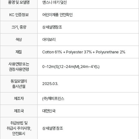
품명 및 모델명
앤스니 아기 덧신
KC 인증정보
어린이제품 안전확인
크기, 중량
상세설명참조
색상
아이보리
재질
Cotton 61% + Polyester 37% + Polyurethane 2%
사용연령 또는
0~12m(S),12~24m(M),24m~4Y(L)
권장사용연령
동일모델의
2025.03.
출시년월
제조자
(주)해피프린스
제조국
대한민국
취급방법 및
취급시 주의사항,
상세설명 참조
안전표시