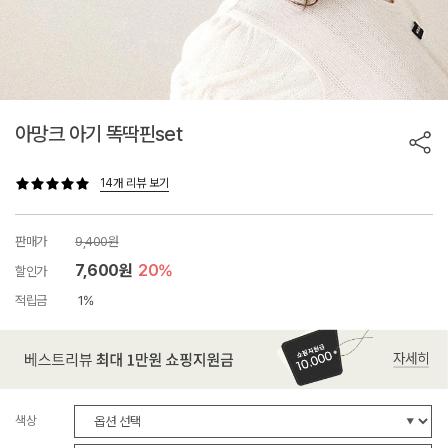
아망크 아기 똑딱핀set
14개 리뷰 보기
판매가
9,400원
7,600원
20%
할인가
적립금
1%
색상