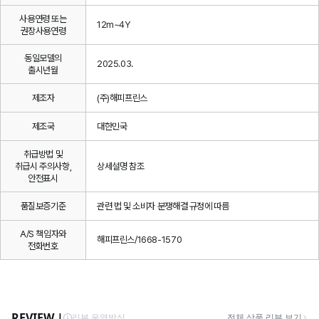
사용연령 또는
12m~4Y
권장사용연령
동일모델의
2025.03.
출시년월
제조자
(주)해피프린스
제조국
대한민국
취급방법 및
취급시 주의사항,
상세설명 참조
안전표시
품질보증기준
관련 법 및 소비자 분쟁해결 규정에 따름
A/S 책임자와
해피프린스/1668-1570
전화번호