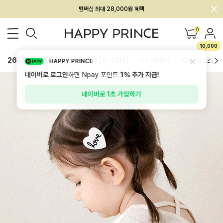
회원전용 아울렛, 가입하면 ~60% 할인!
멤버십 최대 28,000원 혜택
0
10,000
26SS 신상
BEST
BABY[6~12M]
아우터/상의
하의/레깅스
HAPPY PRINCE
네이버로 로그인
하면 Npay 포인트
1%
추가 지급!
네이버로 1초 가입하기