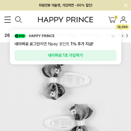
회원전용 아울렛, 가입하면 ~60% 할인!
멤버십 최대 28,000원 혜택
0
10,000
26SS 신상
BEST
BABY[6~12M]
아우터/상의
하의/레깅스
HAPPY PRINCE
네이버로 로그인
하면 Npay 포인트
1%
추가 지급!
네이버로 1초 가입하기