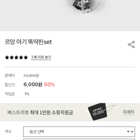
르앙 아기 똑딱핀set
2개 리뷰 보기
판매가
12,000원
6,000원
50%
할인가
적립금
1%
색상