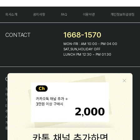
회사소개
공지사항
FAQ
이용약관
개인정보취급방침
1668-1570
CONTACT
MON-FRI : AM 10:00 - PM 04:00
SAT,SUN,HOLIDAY OFF
LUNCH PM 12:30 ~ PM 01:30
COMPANY INFO
상호
(주)해피프린스
대표
이화진
TEL
1668-1570
E-MAIL
help@happyprince.co.kr
주소
서울시 종로구 이화장길 46
사업자등록번호
366-86-00898
개인정보관리자
이화진
통신판매신고번호
제 2018-서울종로-1384 호
[사업자정보확인]