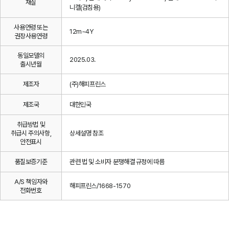
재질
니켈(검침용)
사용연령 또는
12m~4Y
권장사용연령
동일모델의
2025.03.
출시년월
제조자
(주)해피프린스
제조국
대한민국
취급방법 및
취급시 주의사항,
상세설명 참조
안전표시
품질보증기준
관련 법 및 소비자 분쟁해결 규정에 따름
A/S 책임자와
해피프린스/1668-1570
전화번호