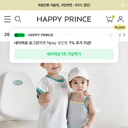
멤버십 최대 28,000원 혜택
0
10,000
26SS 신상
BEST
BABY[6~12M]
아우터/상의
하의/레깅스
HAPPY PRINCE
네이버로 로그인
하면 Npay 포인트
1%
추가 지급!
네이버로 1초 가입하기