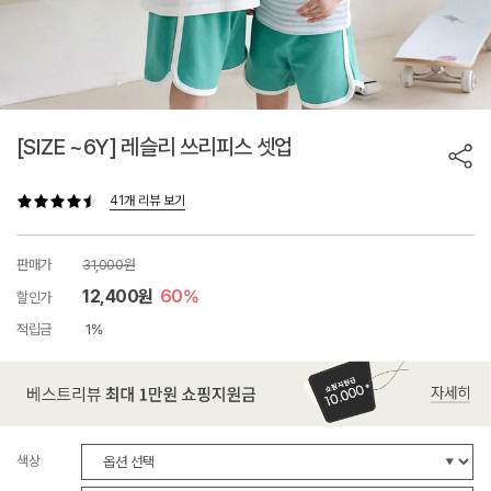
[SIZE ~6Y] 레슬리 쓰리피스 셋업
41개 리뷰 보기
판매가
31,000원
12,400원
60%
할인가
적립금
1%
색상