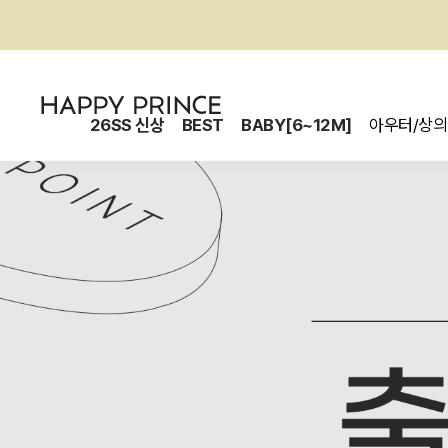
26SS 신상
BEST
BABY[6~12M]
아우터/상의