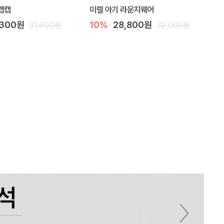
랩캡
미렐 아기 라운지웨어
,300원
10%
28,800원
31,600원
32,000원