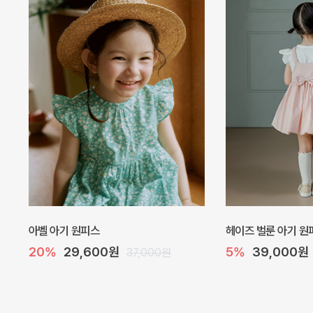
네로 바디수트
해피 베베 요루 썸머
10%
32,400원
10%
26,100원
36,000원