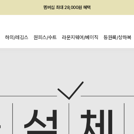
회원전용 아울렛, 가입하면 ~60% 할인!
멤버십 최대 28,000원 혜택
하의/레깅스
원피스/수트
라운지웨어/베이직
등원룩/상하복