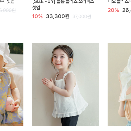
라운지 셋업
[SIZE ~6Y] 블룸 플리츠 쓰리피스
디오 플리츠 
셋업
20%
26
6,000원
10%
33,300원
37,000원