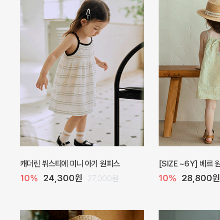
오드 바디수트
해피 베베 요루 썸머
10%
27,900원
10%
28,800원
31,000원