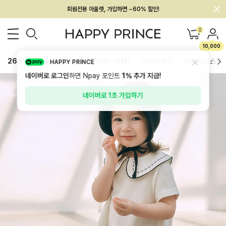
멤버십 최대 28,000원 혜택
0
10,000
26SS 신상
BEST
BABY[6~12M]
아우터/상의
하의/레깅스
HAPPY PRINCE
네이버로 로그인
하면 Npay 포인트
1%
추가 지급!
네이버로 1초 가입하기