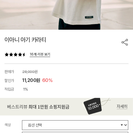
이아니 아기 카라티
16개 리뷰 보기
판매가
28,000원
11,200원
60%
할인가
적립금
1%
색상