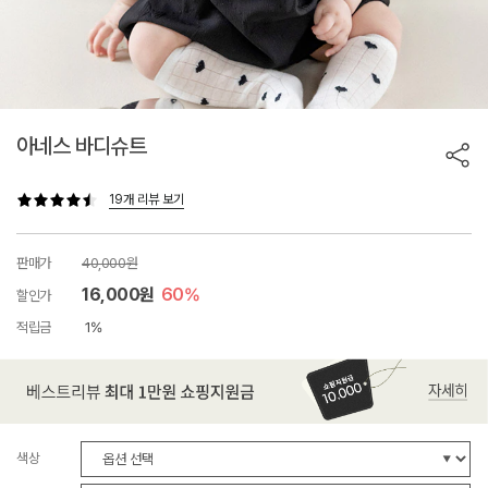
아네스 바디슈트
19개 리뷰 보기
판매가
40,000원
16,000원
60%
할인가
적립금
1%
색상