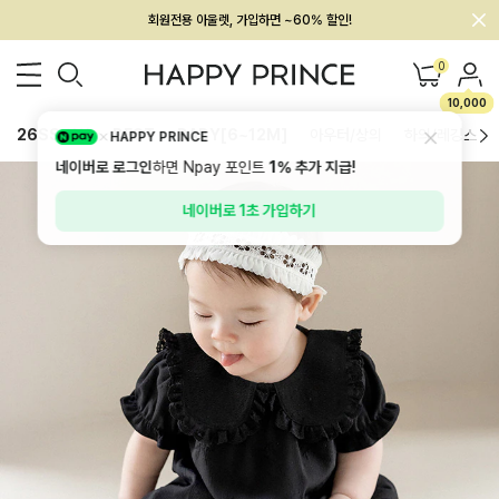
회원전용 아울렛, 가입하면 ~60% 할인!
멤버십 최대 28,000원 혜택
0
10,000
26SS 신상
BEST
BABY[6~12M]
아우터/상의
하의/레깅스
HAPPY PRINCE
네이버로 로그인
하면 Npay 포인트
1%
추가 지급!
네이버로 1초 가입하기