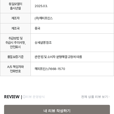
동일모델의
2025.03.
출시년월
제조자
(주)해피프린스
제조국
중국
취급방법 및
취급시 주의사항,
상세설명 참조
안전표시
품질보증기준
관련 법 및 소비자 분쟁해결 규정에 따름
A/S 책임자와
해피프린스/1668-1570
전화번호