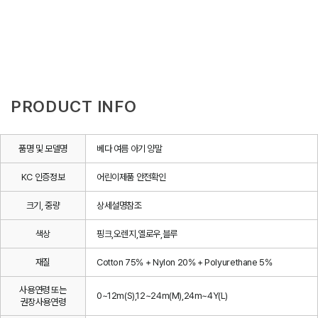
PRODUCT INFO
품명 및 모델명
베다 여름 아기 양말
KC 인증정보
어린이제품 안전확인
크기, 중량
상세설명참조
색상
핑크,오렌지,옐로우,블루
재질
Cotton 75% + Nylon 20% + Polyurethane 5%
사용연령 또는
0~12m(S),12~24m(M),24m~4Y(L)
권장사용연령