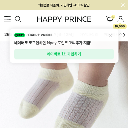
회원전용 아울렛, 가입하면 ~60% 할인!
멤버십 최대 28,000원 혜택
0
10,000
26SS 신상
BEST
BABY[6~12M]
아우터/상의
하의/레깅스
HAPPY PRINCE
네이버로 로그인
하면 Npay 포인트
1%
추가 지급!
네이버로 1초 가입하기