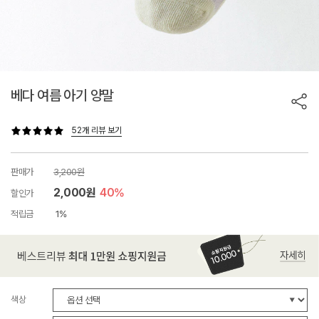
베다 여름 아기 양말
52개 리뷰 보기
판매가
3,200원
2,000원
40%
할인가
적립금
1%
색상