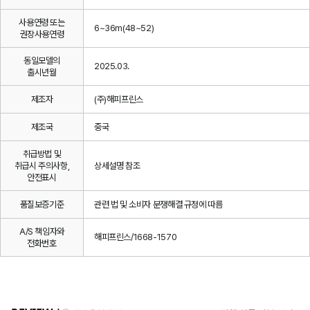
사용연령 또는
6~36m(48~52)
권장사용연령
동일모델의
2025.03.
출시년월
제조자
(주)해피프린스
제조국
중국
취급방법 및
취급시 주의사항,
상세설명 참조
안전표시
품질보증기준
관련 법 및 소비자 분쟁해결 규정에 따름
A/S 책임자와
해피프린스/1668-1570
전화번호