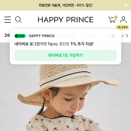
회원전용 아울렛, 가입하면 ~60% 할인!
멤버십 최대 28,000원 혜택
0
10,000
26SS 신상
BEST
BABY[6~12M]
아우터/상의
하의/레깅스
HAPPY PRINCE
네이버로 로그인
하면 Npay 포인트
1%
추가 지급!
네이버로 1초 가입하기