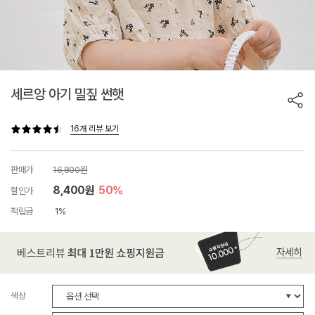
세르앙 아기 밀짚 썬햇
16개 리뷰 보기
판매가
16,800원
8,400원
50%
할인가
적립금
1%
색상