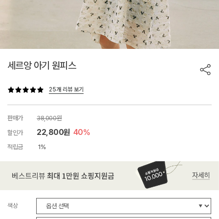
세르앙 아기 원피스
25개 리뷰 보기
판매가
38,000원
22,800원
40%
할인가
적립금
1%
색상