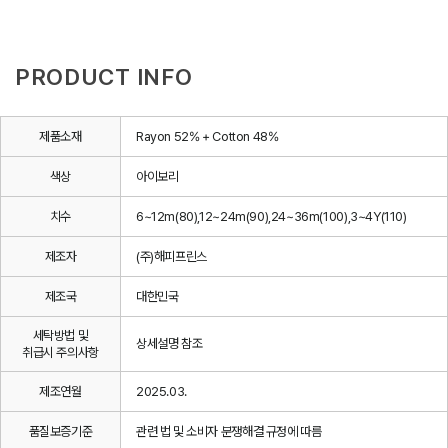
PRODUCT INFO
제품소재
Rayon 52% + Cotton 48%
색상
아이보리
치수
6~12m(80),12~24m(90),24~36m(100),3~4Y(110)
제조자
(주)해피프린스
제조국
대한민국
세탁방법 및
상세설명 참조
취급시 주의사항
제조연월
2025.03.
품질보증기준
관련 법 및 소비자 분쟁해결 규정에 따름