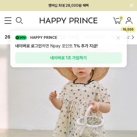
회원전용 아울렛, 가입하면 ~60% 할인!
멤버십 최대 28,000원 혜택
0
10,000
26SS 신상
BEST
BABY[6~12M]
아우터/상의
하의/레깅스
HAPPY PRINCE
네이버로 로그인
하면 Npay 포인트
1%
추가 지급!
네이버로 1초 가입하기