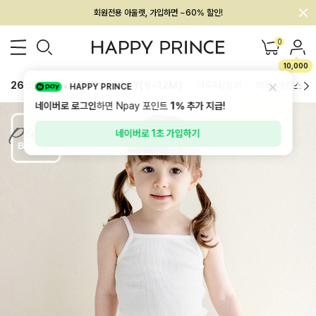
회원전용 아울렛, 가입하면 ~60% 할인!
멤버십 최대 28,000원 혜택
0
10,000
26SS 신상
BEST
BABY[6~12M]
아우터/상의
하의/레깅스
HAPPY PRINCE
네이버로 로그인
하면 Npay 포인트
1%
추가 지급!
네이버로 1초 가입하기