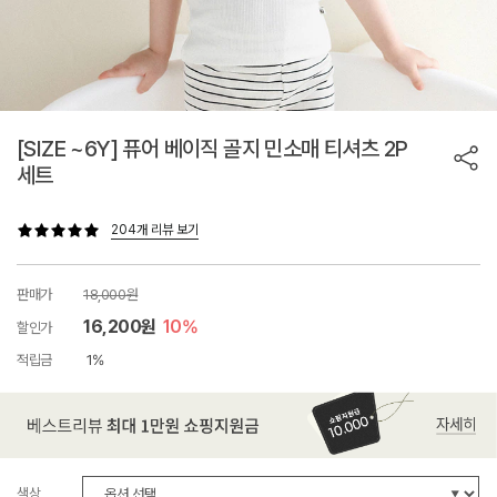
[SIZE ~6Y] 퓨어 베이직 골지 민소매 티셔츠 2P
세트
204개 리뷰 보기
판매가
18,000원
16,200원
10%
할인가
적립금
1%
색상