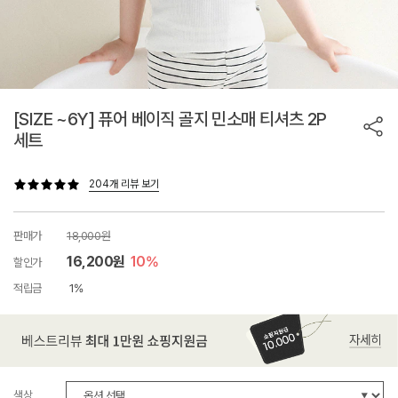
[SIZE ~6Y] 퓨어 베이직 골지 민소매 티셔츠 2P
세트
204개 리뷰 보기
판매가
18,000원
16,200원
10%
할인가
적립금
1%
색상