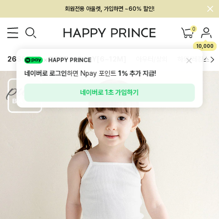
회원전용 아울렛, 가입하면 ~60% 할인!
멤버십 최대 28,000원 혜택
0
10,000
26SS 신상
BEST
BABY[6~12M]
아우터/상의
하의/레깅스
HAPPY PRINCE
네이버로 로그인
하면 Npay 포인트
1%
추가 지급!
네이버로 1초 가입하기