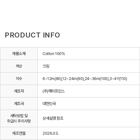
PRODUCT INFO
제품소재
Cotton 100%
색상
크림
치수
6~12m(80),12~24m(90),24~36m(100),3~4Y(110)
제조자
(주)해피프린스
제조국
대한민국
세탁방법 및
상세설명 참조
취급시 주의사항
제조연월
2026.03.