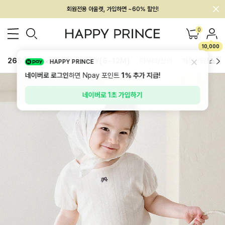
회원전용 아울렛, 가입하면 ~60% 할인!
멤버십 최대 28,000원 혜택
0
10,000
26SS 신상
BEST
BABY[6~12M]
아우터/상의
하의/레깅스
HAPPY PRINCE
네이버로 로그인
하면 Npay 포인트
1%
추가 지급!
네이버로 1초 가입하기