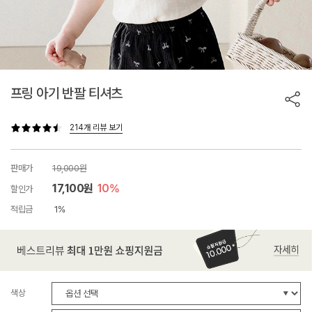
프링 아기 반팔 티셔츠
214개 리뷰 보기
판매가
19,000원
17,100원
10%
할인가
적립금
1%
색상