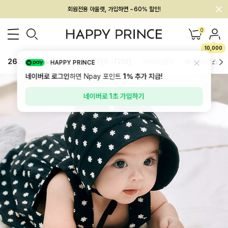
회원전용 아울렛, 가입하면 ~60% 할인!
멤버십 최대 28,000원 혜택
0
10,000
26SS 신상
BEST
BABY[6~12M]
아우터/상의
하의/레깅스
HAPPY PRINCE
네이버로 로그인
하면 Npay 포인트
1%
추가 지급!
네이버로 1초 가입하기