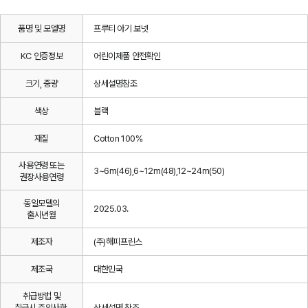
품명 및 모델명
프루티 아기 보넷
KC 인증정보
어린이제품 안전확인
크기, 중량
상세설명참조
색상
블랙
재질
Cotton 100%
사용연령 또는
3~6m(46),6~12m(48),12~24m(50)
권장사용연령
동일모델의
2025.03.
출시년월
제조자
(주)해피프린스
제조국
대한민국
취급방법 및
취급시 주의사항,
상세설명 참조