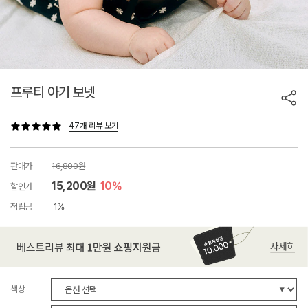
프루티 아기 보넷
47개 리뷰 보기
판매가
16,800원
15,200원
10%
할인가
적립금
1%
색상