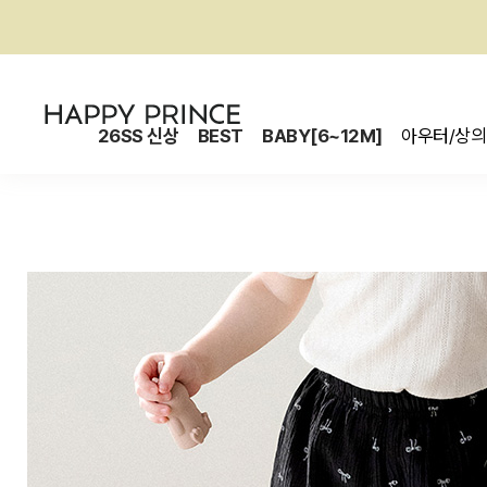
26SS 신상
BEST
BABY[6~12M]
아우터/상의