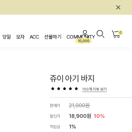
0
양말
모자
ACC
선물하기
COMMUNITY
10,000
쥬이 아기 바지
150개 리뷰 보기
21,000원
판매가
18,900원
10%
할인가
1%
적립금