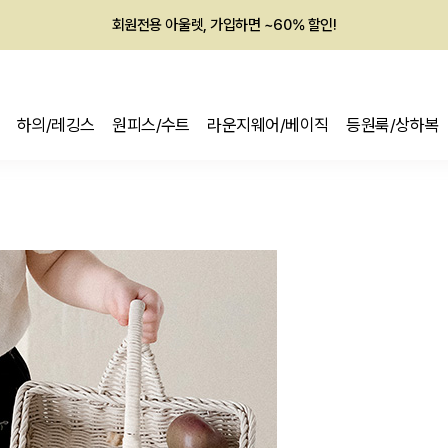
회원전용 아울렛, 가입하면 ~60% 할인!
멤버십 최대 28,000원 혜택
하의/레깅스
원피스/수트
라운지웨어/베이직
등원룩/상하복