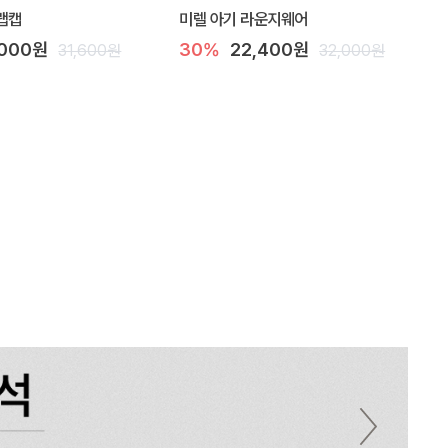
랩캡
미렐 아기 라운지웨어
,000원
30%
22,400원
31,600원
32,000원