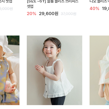
라운지 셋업
[SIZE ~6Y] 블룸 플리츠 쓰리피스
디오 플리츠 
셋업
40%
19
6,000원
20%
29,600원
37,000원