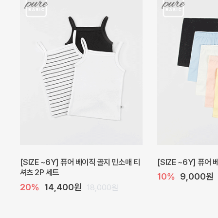
캐더린 뷔스티에 미니 아기 원피스
[SIZE ~6Y] 베르
10%
24,300원
30%
22,400
27,000원