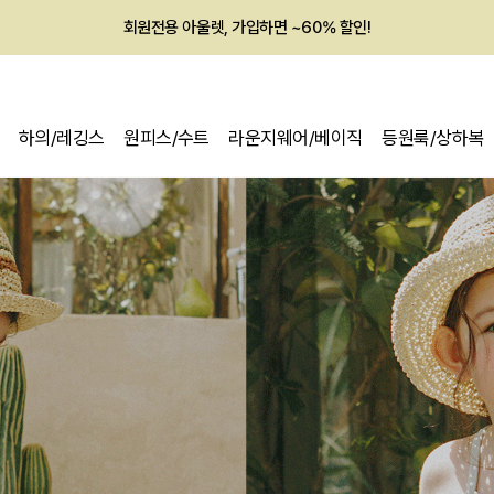
멤버십 최대 28,000원 혜택
하의/레깅스
원피스/수트
라운지웨어/베이직
등원룩/상하복