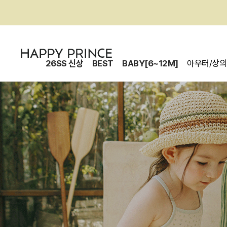
26SS 신상
BEST
BABY[6~12M]
아우터/상의