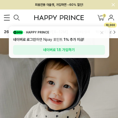
회원전용 아울렛, 가입하면 ~60% 할인!
멤버십 최대 28,000원 혜택
0
10,000
26SS 신상
BEST
BABY[6~12M]
아우터/상의
하의/레깅스
HAPPY PRINCE
네이버로 로그인
하면 Npay 포인트
1%
추가 지급!
네이버로 1초 가입하기