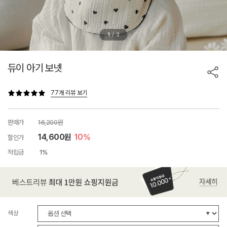
/
1
3
듀이 아기 보넷
77개 리뷰 보기
판매가
16,200원
14,600원
10%
할인가
적립금
1%
색상