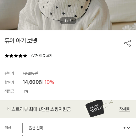
/
1
3
듀이 아기 보넷
77개 리뷰 보기
판매가
16,200원
14,600원
10%
할인가
적립금
1%
색상