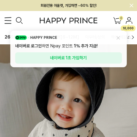
멤버십 최대 28,000원 혜택
0
10,000
26SS 신상
BEST
BABY[6~12M]
아우터/상의
하의/레깅스
HAPPY PRINCE
네이버로 로그인
하면 Npay 포인트
1%
추가 지급!
네이버로 1초 가입하기