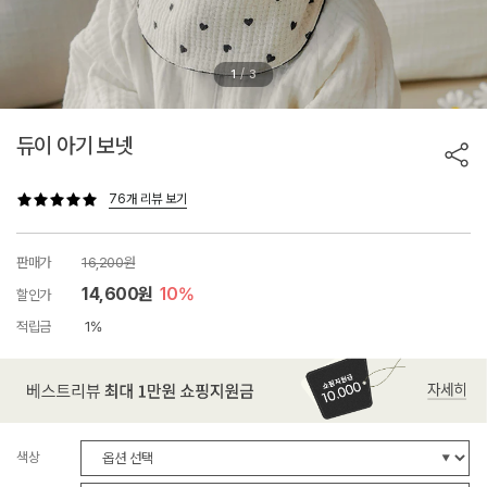
/
1
3
듀이 아기 보넷
76개 리뷰 보기
판매가
16,200원
14,600원
10%
할인가
적립금
1%
색상