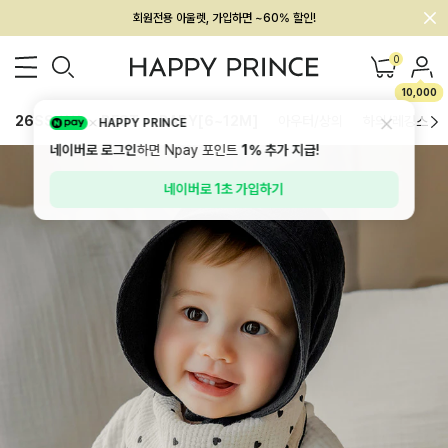
멤버십 최대 28,000원 혜택
0
10,000
26SS 신상
BEST
BABY[6~12M]
아우터/상의
하의/레깅스
HAPPY PRINCE
네이버로 로그인
하면 Npay 포인트
1%
추가 지급!
네이버로 1초 가입하기