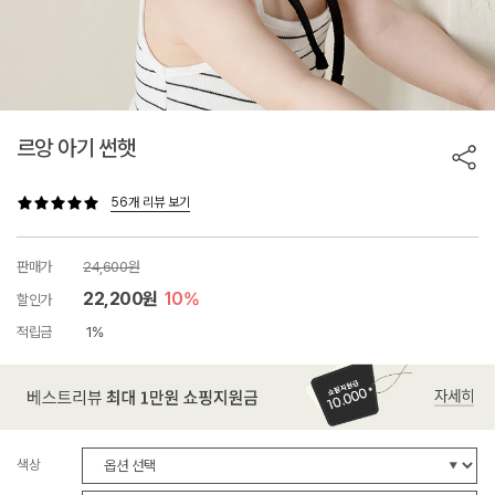
르앙 아기 썬햇
56개 리뷰 보기
판매가
24,600원
22,200원
10%
할인가
적립금
1%
색상