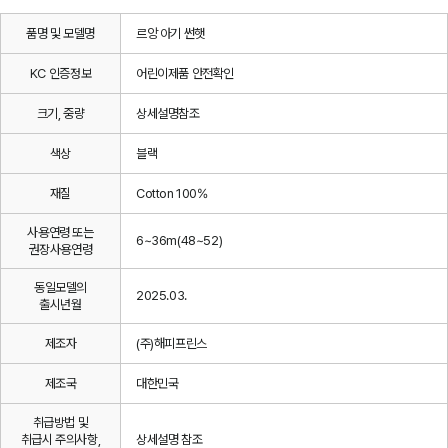
품명 및 모델명
르앙 아기 썬햇
KC 인증정보
어린이제품 안전확인
크기, 중량
상세설명참조
색상
블랙
재질
Cotton 100%
사용연령 또는
6~36m(48~52)
권장사용연령
동일모델의
2025.03.
출시년월
제조자
(주)해피프린스
제조국
대한민국
취급방법 및
취급시 주의사항,
상세설명 참조