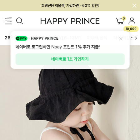
회원전용 아울렛, 가입하면 ~60% 할인!
멤버십 최대 28,000원 혜택
0
10,000
26SS 신상
BEST
BABY[6~12M]
아우터/상의
하의/레깅스
HAPPY PRINCE
네이버로 로그인
하면 Npay 포인트
1%
추가 지급!
네이버로 1초 가입하기