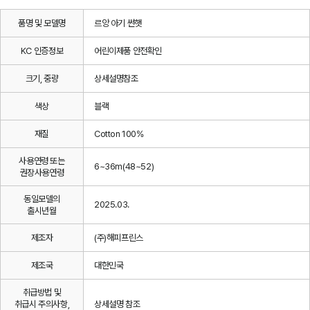
품명 및 모델명
르앙 아기 썬햇
KC 인증정보
어린이제품 안전확인
크기, 중량
상세설명참조
색상
블랙
재질
Cotton 100%
사용연령 또는
6~36m(48~52)
권장사용연령
동일모델의
2025.03.
출시년월
제조자
(주)해피프린스
제조국
대한민국
취급방법 및
취급시 주의사항,
상세설명 참조