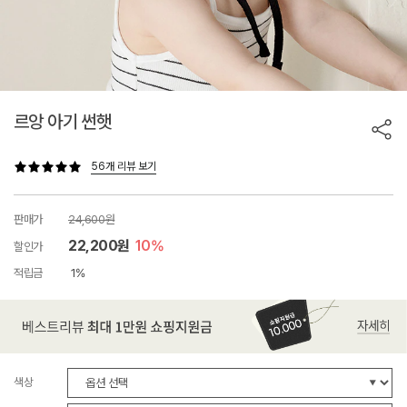
르앙 아기 썬햇
56개 리뷰 보기
판매가
24,600원
22,200원
10%
할인가
적립금
1%
색상