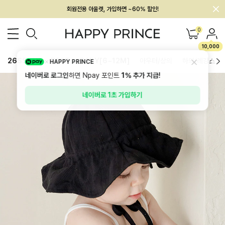
멤버십 최대 28,000원 혜택
0
10,000
26SS 신상
BEST
BABY[6~12M]
아우터/상의
하의/레깅스
HAPPY PRINCE
네이버로 로그인
하면 Npay 포인트
1%
추가 지급!
네이버로 1초 가입하기