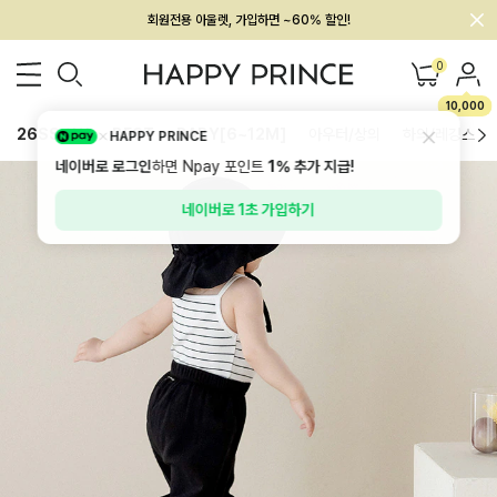
회원전용 아울렛, 가입하면 ~60% 할인!
멤버십 최대 28,000원 혜택
0
10,000
26SS 신상
BEST
BABY[6~12M]
아우터/상의
하의/레깅스
HAPPY PRINCE
네이버로 로그인
하면 Npay 포인트
1%
추가 지급!
네이버로 1초 가입하기