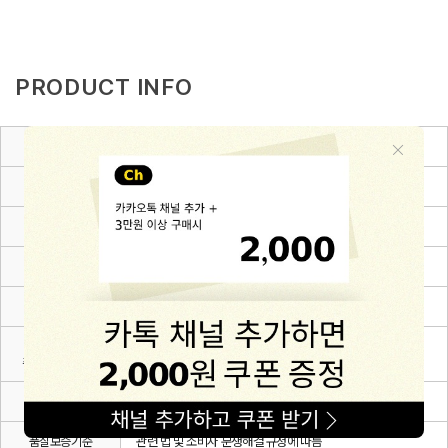
PRODUCT INFO
제품소재
Cotton 100%
색상
블랙,블루,핑크
치수
6~12m(80),12~24m(90),24~36m(100),3~4Y(110)
제조자
(주)해피프린스
제조국
대한민국
세탁방법 및
상세설명 참조
취급시 주의사항
제조연월
2026.03.
품질보증기준
관련 법 및 소비자 분쟁해결 규정에 따름