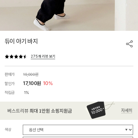
듀이 아기 바지
275개 리뷰 보기
판매가
19,000원
17,100원
10%
할인가
적립금
1%
색상