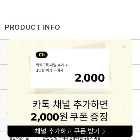
PRODUCT INFO
제품소재
Cotton 100%
색상
블랙,블루,핑크
치수
6~12m(80),12~24m(90),24~36m(100),3~4Y(110)
제조자
(주)해피프린스
제조국
대한민국
세탁방법 및
상세설명 참조
취급시 주의사항
제조연월
2026.03.
품질보증기준
관련 법 및 소비자 분쟁해결 규정에 따름