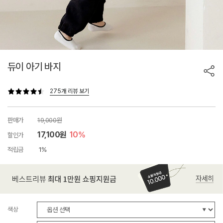
듀이 아기 바지
275개 리뷰 보기
판매가
19,000원
17,100원
10%
할인가
적립금
1%
색상