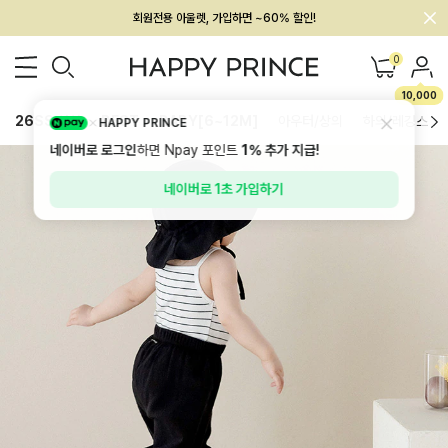
멤버십 최대 28,000원 혜택
0
10,000
26SS 신상
BEST
BABY[6~12M]
아우터/상의
하의/레깅스
HAPPY PRINCE
네이버로 로그인
하면 Npay 포인트
1%
추가 지급!
네이버로 1초 가입하기