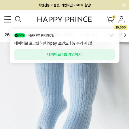
회원전용 아울렛, 가입하면 ~60% 할인!
멤버십 최대 28,000원 혜택
0
10,000
26SS 신상
BEST
BABY[6~12M]
아우터/상의
하의/레깅스
HAPPY PRINCE
네이버로 로그인
하면 Npay 포인트
1%
추가 지급!
네이버로 1초 가입하기