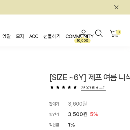
0
양말
모자
ACC
선물하기
COMMUNITY
10,000
[SIZE ~6Y] 제프 여름 니
250개 리뷰 보기
3,600원
판매가
3,500원
5%
할인가
1%
적립금