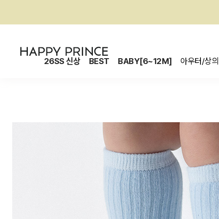
26SS 신상
BEST
BABY[6~12M]
아우터/상의