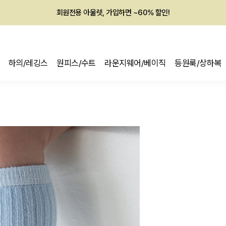
회원전용 아울렛, 가입하면 ~60% 할인!
멤버십 최대 28,000원 혜택
하의/레깅스
원피스/수트
라운지웨어/베이직
등원룩/상하복