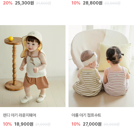
20%
25,300원
10%
28,800원
31,600원
32,000원
렌디 아기 라운지웨어
아롬 아기 점프수트
10%
18,900원
10%
27,000원
21,000원
30,000원