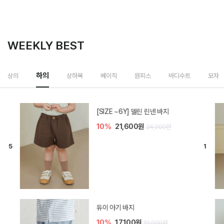
WEEKLY BEST
상하복
상의
하의
베이직
원피스
바디수트
모자
밀라 아기 셋업
20%
35,200원
44,000원
브렌 아기 블라우스 세트
10%
36,900원
41,000원