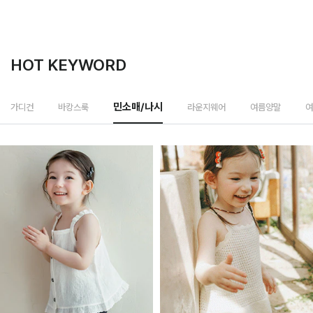
HOT KEYWORD
라운지웨어
가디건
바캉스룩
민소매/나시
여름양말
여