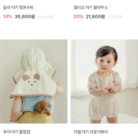
밀라 아기 점프수트
엘리오 아기 블라우스
10%
30,600원
20%
21,600원
34,000원
27,000원
루야 아기 플랩캡
미렐 아기 라운지웨어