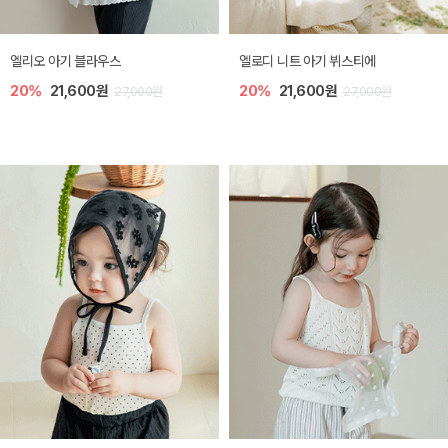
미렐 아기 라운지웨어
[SIZE ~6Y] 로미나 라운지 셋업
10%
28,800원
10%
26,100원
32,000원
29,000원