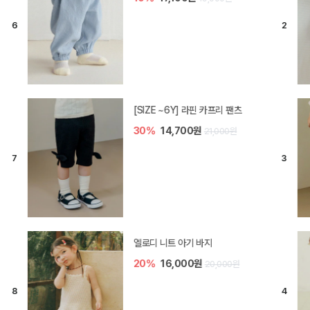
[SIZE ~6Y] 오뎃 라운지웨어
10%
20,700원
23,000원
[SIZE ~6Y] 블룸 플리츠 쓰리피스
셋업
10%
33,300원
37,000원