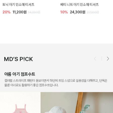
렌디 아기 라운지웨어
[SIZE ~6Y] 오뎃 라운지웨어
10%
18,900원
10%
20,700원
21,000원
23,000원
MD’S P!CK
아롬 아기 점프수트
컬러별 스트라이프 패턴이 돋보이면서 하단에 트임 스냅으로 실용성을 더해주고, 단독은
물론 이너로도 활용하기 좋은 점프수트입니다.