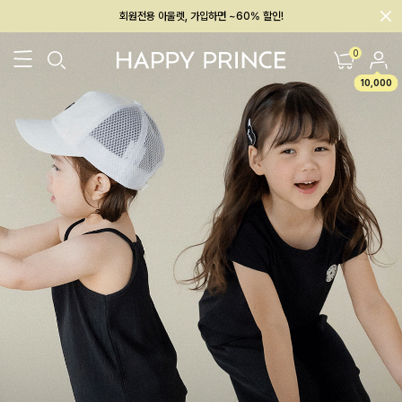
회원전용 아울렛, 가입하면 ~60% 할인!
멤버십 최대 28,000원 혜택
0
10,000
26SS 신상
BEST
BABY[6~12M]
아우터/상의
하의/레깅스