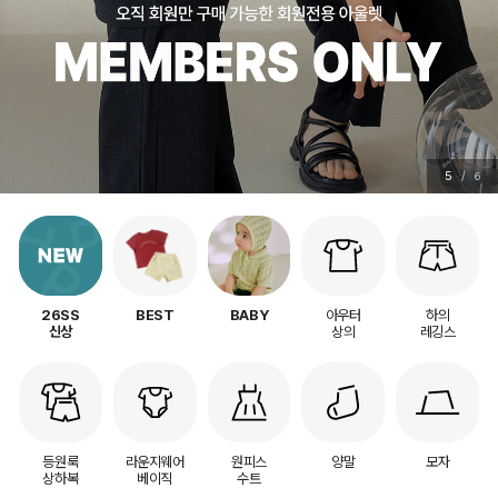
5
/
6
아우터
하의
26SS
BEST
BABY
상의
레깅스
신상
등원룩
라운지웨어
원피스
양말
모자
상하복
베이직
수트