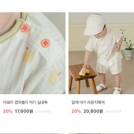
아로미 컴피벨리 아기 실내복
알레 아기 라운지웨어
20%
17,600원
20%
20,800원
22,000원
26,000원