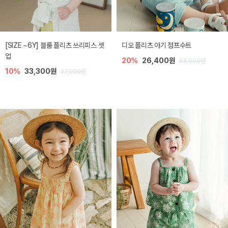
[SIZE ~6Y] 블룸 플리츠 쓰리피스 셋
디오 플리츠 아기 점프수트
업
20%
26,400원
33,000원
10%
33,300원
37,000원