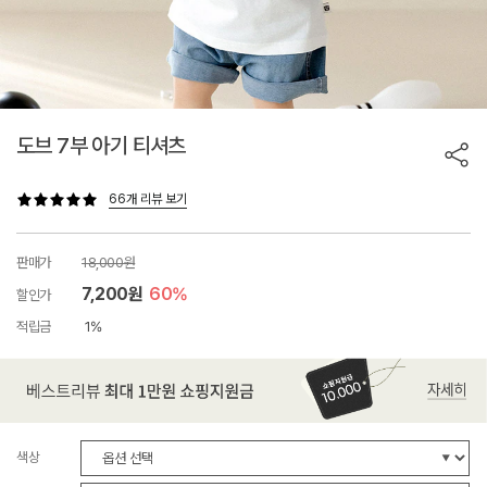
도브 7부 아기 티셔츠
66개 리뷰 보기
판매가
18,000원
7,200원
60%
할인가
적립금
1%
색상