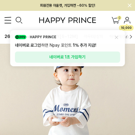
회원전용 아울렛, 가입하면 ~60% 할인!
멤버십 최대 28,000원 혜택
0
10,000
26SS 신상
BEST
BABY[6~12M]
아우터/상의
하의/레깅스
HAPPY PRINCE
네이버로 로그인
하면 Npay 포인트
1%
추가 지급!
네이버로 1초 가입하기