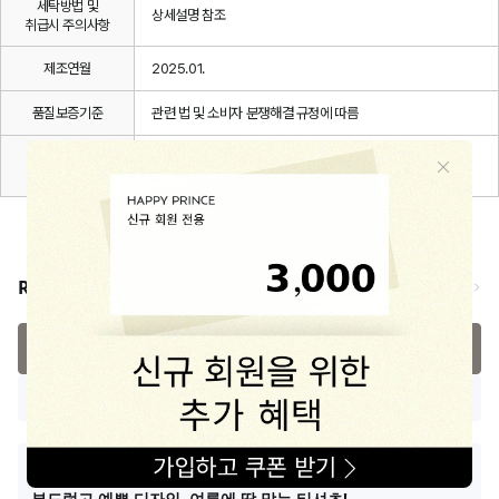
세탁방법 및
상세설명 참조
취급시 주의사항
제조연월
2025.01.
품질보증기준
관련 법 및 소비자 분쟁해결 규정에 따름
A/S 책임자와
해피프린스/1668-1570
전화번호