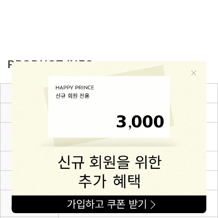
PRODUCT INFO
제품소재
cotton 57% + rayon 38% + polyurethane 5%
색상
화이트,블랙
6~12m(80),12~24m(90),24~36m(100),3~4Y(110),4~
치수
5Y(120),5~6Y(130)
제조자
(주)해피프린스
제조국
대한민국
세탁방법 및
상세설명 참조
취급시 주의사항