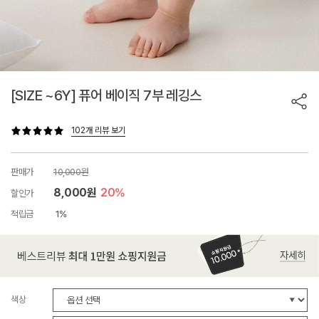
[SIZE ~6Y] 퓨어 베이직 7부 레깅스
102개 리뷰 보기
판매가
10,000원
8,000원
20%
할인가
적립금
1%
색상