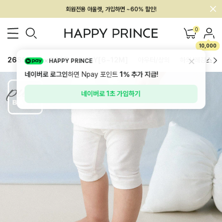
회원전용 아울렛, 가입하면 ~60% 할인!
멤버십 최대 28,000원 혜택
0
10,000
26SS 신상
BEST
BABY[6~12M]
아우터/상의
하의/레깅스
HAPPY PRINCE
네이버로 로그인
하면 Npay 포인트
1%
추가 지급!
네이버로 1초 가입하기