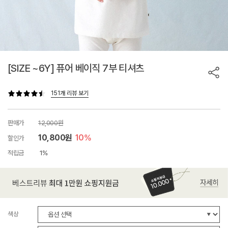
[SIZE ~6Y] 퓨어 베이직 7부 티셔츠
151개 리뷰 보기
판매가
12,000원
10,800원
10%
할인가
적립금
1%
색상