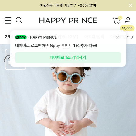
회원전용 아울렛, 가입하면 ~60% 할인!
멤버십 최대 28,000원 혜택
0
10,000
26SS 신상
BEST
BABY[6~12M]
아우터/상의
하의/레깅스
HAPPY PRINCE
네이버로 로그인
하면 Npay 포인트
1%
추가 지급!
네이버로 1초 가입하기