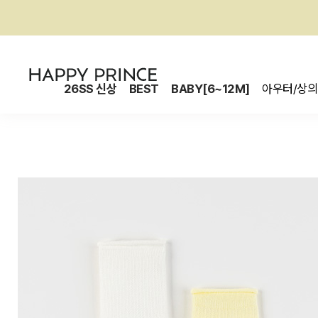
26SS 신상
BEST
BABY[6~12M]
아우터/상의