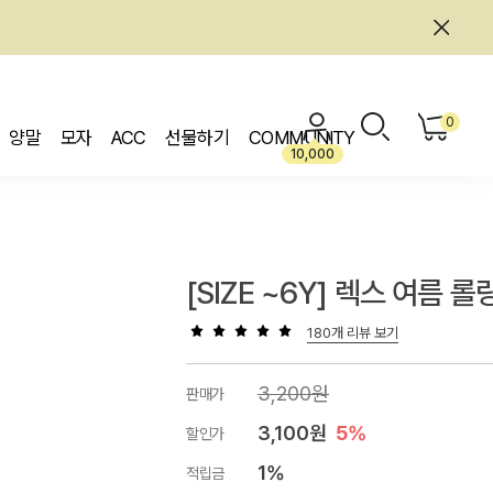
0
양말
모자
ACC
선물하기
COMMUNITY
10,000
[SIZE ~6Y] 렉스 여름 롤
180개 리뷰 보기
3,200원
판매가
3,100원
5%
할인가
1%
적립금