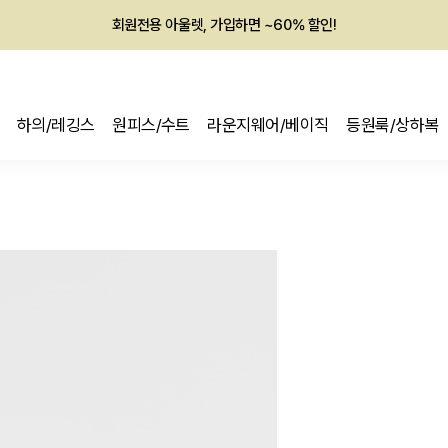
회원전용 아울렛, 가입하면 ~60% 할인!
멤버십 최대 28,000원 혜택
하의/레깅스
원피스/수트
라운지웨어/베이직
등원룩/상하복