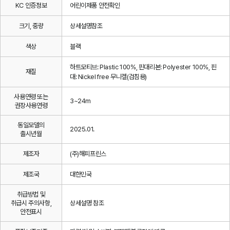
KC 인증정보
어린이제품 안전확인
크기, 중량
상세설명참조
색상
블랙
하트모티브: Plastic 100%, 핀대리본: Polyester 100%, 핀
재질
대: Nickel free 무니켈(검침용)
사용연령 또는
3~24m
권장사용연령
동일모델의
2025.01.
출시년월
제조자
(주)해피프린스
제조국
대한민국
취급방법 및
취급시 주의사항,
상세설명 참조
안전표시