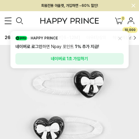
회원전용 아울렛, 가입하면 ~60% 할인!
멤버십 최대 28,000원 혜택
0
10,000
26SS 신상
BEST
BABY[6~12M]
아우터/상의
하의/레깅스
HAPPY PRINCE
네이버로 로그인
하면 Npay 포인트
1%
추가 지급!
네이버로 1초 가입하기