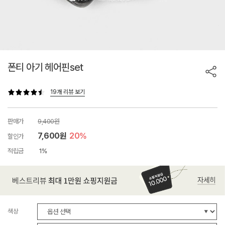
폰티 아기 헤어핀set
19개 리뷰 보기
판매가
9,400원
7,600원
20%
할인가
적립금
1%
색상