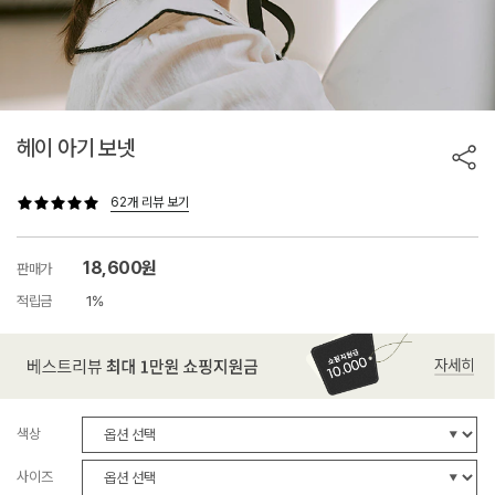
헤이 아기 보넷
62개 리뷰 보기
18,600원
판매가
적립금
1%
색상
사이즈