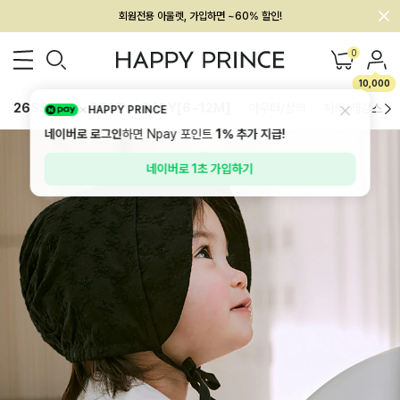
회원전용 아울렛, 가입하면 ~60% 할인!
멤버십 최대 28,000원 혜택
0
10,000
26SS 신상
BEST
BABY[6~12M]
아우터/상의
하의/레깅스
HAPPY PRINCE
네이버로 로그인
하면 Npay 포인트
1%
추가 지급!
네이버로 1초 가입하기