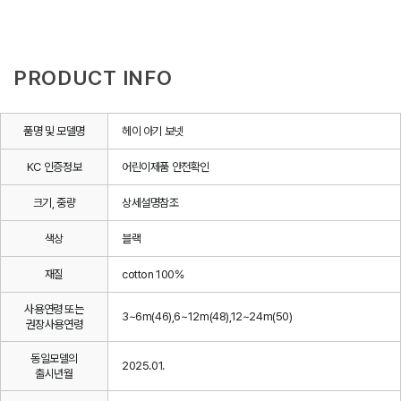
PRODUCT INFO
품명 및 모델명
헤이 아기 보넷
KC 인증정보
어린이제품 안전확인
크기, 중량
상세설명참조
색상
블랙
재질
cotton 100%
사용연령 또는
3~6m(46),6~12m(48),12~24m(50)
권장사용연령
동일모델의
2025.01.
출시년월