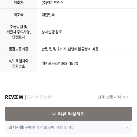
제조자
(주)해피프린스
제조국
대한민국
취급방법 및
취급시 주의사항,
상세설명 참조
안전표시
품질보증기준
관련 법 및 소비자 분쟁해결 규정에 따름
A/S 책임자와
해피프린스/1668-1570
전화번호