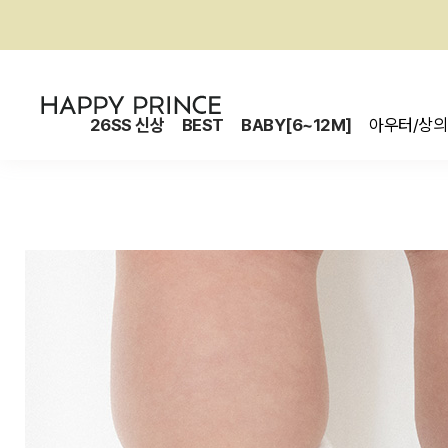
26SS 신상
BEST
BABY[6~12M]
아우터/상의