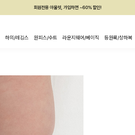
회원전용 아울렛, 가입하면 ~60% 할인!
멤버십 최대 28,000원 혜택
하의/레깅스
원피스/수트
라운지웨어/베이직
등원룩/상하복