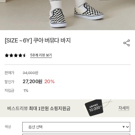
[SIZE ~6Y] 쿠아 버뮤다 바지
58개 리뷰 보기
판매가
34,000원
27,200원
20%
할인가
적립금
1%
색상