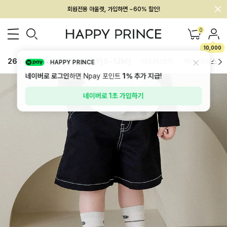
회원전용 아울렛, 가입하면 ~60% 할인!
멤버십 최대 28,000원 혜택
0
10,000
26SS 신상
BEST
BABY[6~12M]
아우터/상의
하의/레깅스
HAPPY PRINCE
네이버로 로그인
하면 Npay 포인트
1%
추가 지급!
네이버로 1초 가입하기