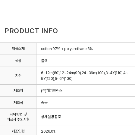
PRODUCT INFO
제품소재
cotton 97% + polyurethane 3%
색상
블랙
6~12m(80),12~24m(90),24~36m(100),3~4Y(110),4~
치수
5Y(120),5~6Y(130)
제조자
(주)해피프린스
제조국
중국
세탁방법 및
상세설명 참조
취급시 주의사항
제조연월
2026.01.