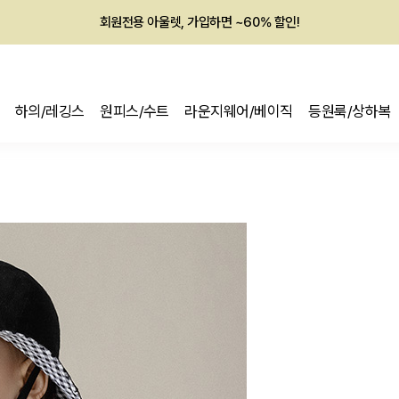
회원전용 아울렛, 가입하면 ~60% 할인!
멤버십 최대 28,000원 혜택
하의/레깅스
원피스/수트
라운지웨어/베이직
등원룩/상하복