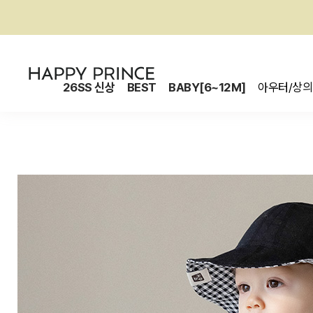
26SS 신상
BEST
BABY[6~12M]
아우터/상의