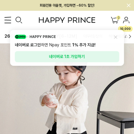
회원전용 아울렛, 가입하면 ~60% 할인!
멤버십 최대 28,000원 혜택
0
10,000
26SS 신상
BEST
BABY[6~12M]
아우터/상의
하의/레깅스
HAPPY PRINCE
네이버로 로그인
하면 Npay 포인트
1%
추가 지급!
네이버로 1초 가입하기