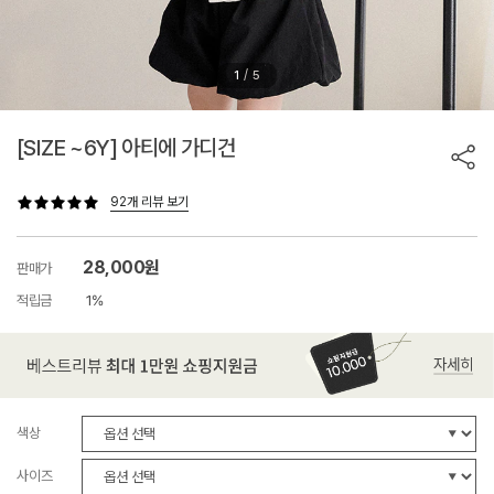
/
1
5
[SIZE ~6Y] 아티에 가디건
92개 리뷰 보기
28,000원
판매가
적립금
1%
색상
사이즈