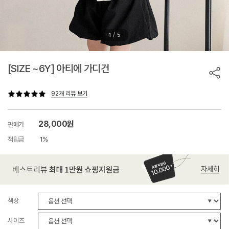
/
1
5
[SIZE ~6Y] 아티에 가디건
92개 리뷰 보기
28,000원
판매가
적립금
1%
색상
사이즈