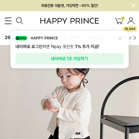
회원전용 아울렛, 가입하면 ~60% 할인!
멤버십 최대 28,000원 혜택
0
10,000
26SS 신상
BEST
BABY[6~12M]
아우터/상의
하의/레깅스
HAPPY PRINCE
네이버로 로그인
하면 Npay 포인트
1%
추가 지급!
네이버로 1초 가입하기