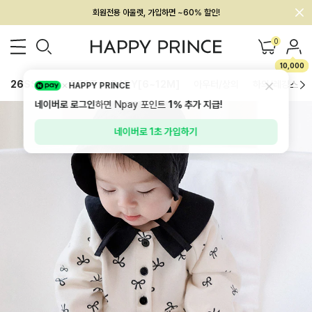
멤버십 최대 28,000원 혜택
0
10,000
26SS 신상
BEST
BABY[6~12M]
아우터/상의
하의/레깅스
HAPPY PRINCE
네이버로 로그인
하면 Npay 포인트
1%
추가 지급!
네이버로 1초 가입하기