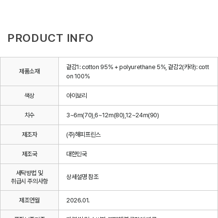
PRODUCT INFO
겉감1: cotton 95% + polyurethane 5%, 겉감2(카라): cott
제품소재
on 100%
색상
아이보리
치수
3~6m(70),6~12m(80),12~24m(90)
제조자
(주)해피프린스
제조국
대한민국
세탁방법 및
상세설명 참조
취급시 주의사항
제조연월
2026.01.