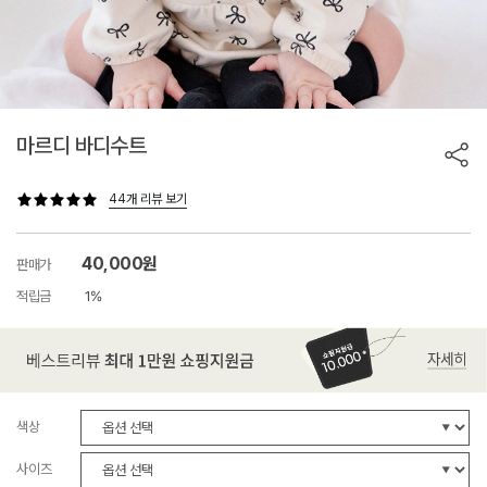
마르디 바디수트
44개 리뷰 보기
40,000원
판매가
적립금
1%
색상
사이즈