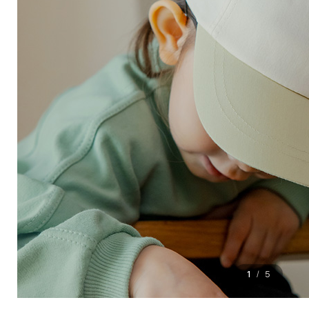
1
5
/