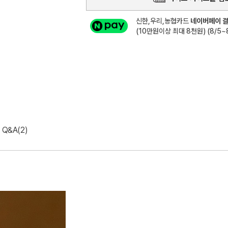
신한,우리,농협카드
네이버페이 결
(10만원이상 최대 8천원) (8/5~8
Q&A(2)