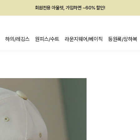
회원전용 아울렛, 가입하면 ~60% 할인!
멤버십 최대 28,000원 혜택
하의/레깅스
원피스/수트
라운지웨어/베이직
등원룩/상하복