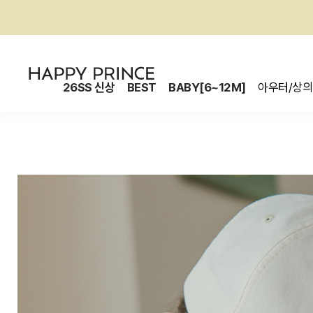
26SS 신상
BEST
BABY[6~12M]
아우터/상의