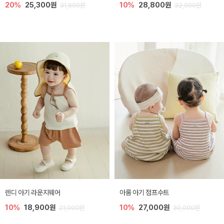
20%
25,300원
10%
28,800원
31,600원
32,000원
렌디 아기 라운지웨어
아롬 아기 점프수트
10%
18,900원
10%
27,000원
21,000원
30,000원