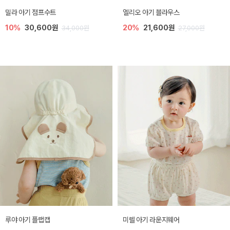
밀라 아기 점프수트
엘리오 아기 블라우스
10%
30,600원
20%
21,600원
34,000원
27,000원
루야 아기 플랩캡
미렐 아기 라운지웨어