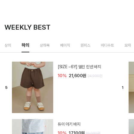
WEEKLY BEST
하의
상의
상하복
베이직
원피스
바디수트
모자
[SIZE ~6Y] 델린 린넨 바지
10%
21,600원
24,000원
듀이 아기 바지
10%
17,100원
19,000원