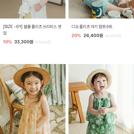
[SIZE ~6Y] 블룸 플리츠 쓰리피스 셋
디오 플리츠 아기 점프수트
업
20%
26,400원
33,000원
10%
33,300원
37,000원