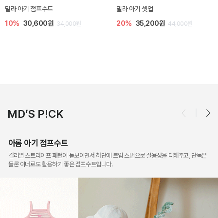
토닉 아기 민소매 티셔츠
베티 니트 아기 민소매 티셔츠
20%
11,200원
10%
24,300원
14,000원
27,000원
MD’S P!CK
아롬 아기 점프수트
컬러별 스트라이프 패턴이 돋보이면서 하단에 트임 스냅으로 실용성을 더해주고, 단독은
물론 이너로도 활용하기 좋은 점프수트입니다.