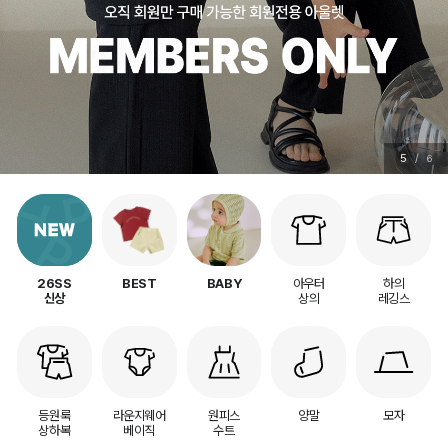
5
/
6
아우터
하의
26SS
BEST
BABY
상의
레깅스
신상
등원룩
라운지웨어
원피스
양말
모자
상하복
베이직
수트