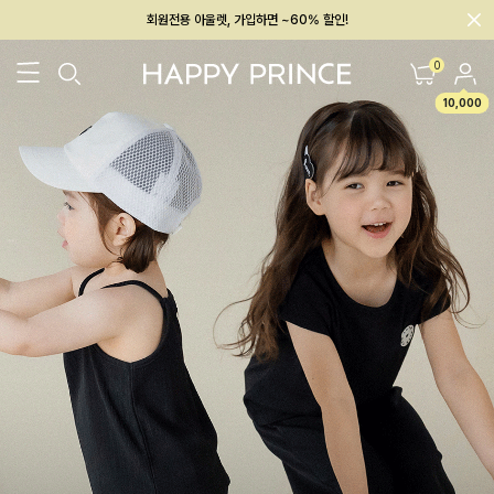
회원전용 아울렛, 가입하면 ~60% 할인!
멤버십 최대 28,000원 혜택
0
10,000
26SS 신상
BEST
BABY[6~12M]
아우터/상의
하의/레깅스