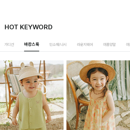
HOT KEYWORD
민소매/나시
가디건
바캉스룩
라운지웨어
여름양말
여