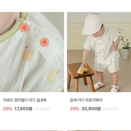
아로미 컴피벨리 아기 실내복
알레 아기 라운지웨어
20%
17,600원
20%
20,800원
22,000원
26,000원