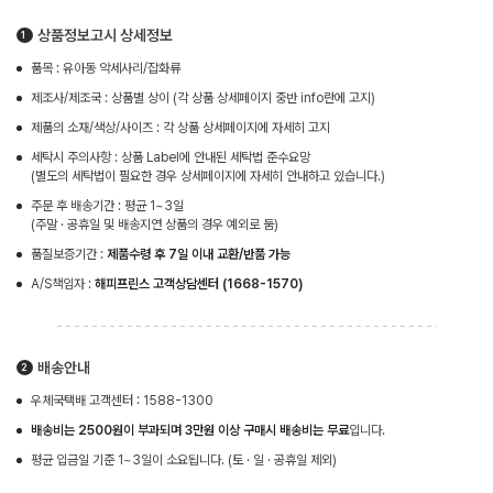
상품정보고시 상세정보
품목 : 유아동 악세사리/잡화류
제조사/제조국 : 상품별 상이 (각 상품 상세페이지 중반 info란에 고지)
제품의 소재/색상/사이즈 : 각 상품 상세페이지에 자세히 고지
세탁시 주의사항 : 상품 Label에 안내된 세탁법 준수요망
(별도의 세탁법이 필요한 경우 상세페이지에 자세히 안내하고 있습니다.)
주문 후 배송기간 : 평균 1~3일
(주말 · 공휴일 및 배송지연 상품의 경우 예외로 둠)
품질보증기간 :
제품수령 후 7일 이내 교환/반품 가능
A/S책임자 :
해피프린스 고객상담센터 (1668-1570)
배송안내
우체국택배 고객센터 : 1588-1300
배송비는 2500원이 부과되며 3만원 이상 구매시 배송비는 무료
입니다.
평균 입금일 기준 1~3일이 소요됩니다. (토 · 일 · 공휴일 제외)