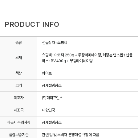
PRODUCT INFO
종류
선물상자+쇼핑백
쇼핑백 : 아코팩 250g + 무광라미네이팅, 헤링본 면스판 / 선물
소재
박스 : BV 400g + 무광라미네이팅
색상
화이트
크기
상세설명참조
제조자
㈜해피프린스
제조국
대한민국
취급시 주의사항
상세설명참조
품질보증기준
관련 법 및 소비자 분쟁해결 규정에 따름