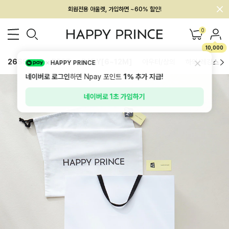
회원전용 아울렛, 가입하면 ~60% 할인!
멤버십 최대 28,000원 혜택
0
10,000
26SS 신상
BEST
BABY[6~12M]
아우터/상의
하의/레깅스
HAPPY PRINCE
네이버로 로그인
하면 Npay 포인트
1%
추가 지급!
네이버로 1초 가입하기