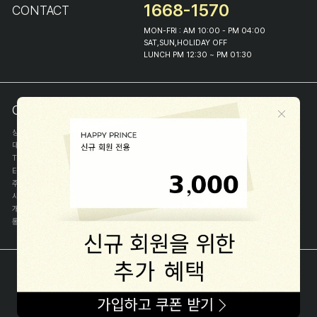
1668-1570
CONTACT
MON-FRI : AM 10:00 - PM 04:00
SAT,SUN,HOLIDAY OFF
LUNCH PM 12:30 ~ PM 01:30
COMPANY INFO
상호
(주)해피프린스
대표
이화진
TEL
1668-1570
E-MAIL
help@happyprince.co.kr
주소
서울시 종로구 이화장길 46
사업자등록번호
366-86-00898
개인정보관리자
이화진
통신판매신고번호
제 2018-서울종로-1384 호
[사업자정보확인]
COPYRIGHT(C) (주)해피프린스 ALL RIGHT RESERVED.