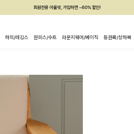
회원전용 아울렛, 가입하면 ~60% 할인!
멤버십 최대 28,000원 혜택
하의/레깅스
원피스/수트
라운지웨어/베이직
등원룩/상하복