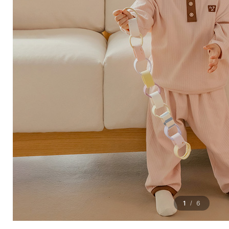
1
6
/