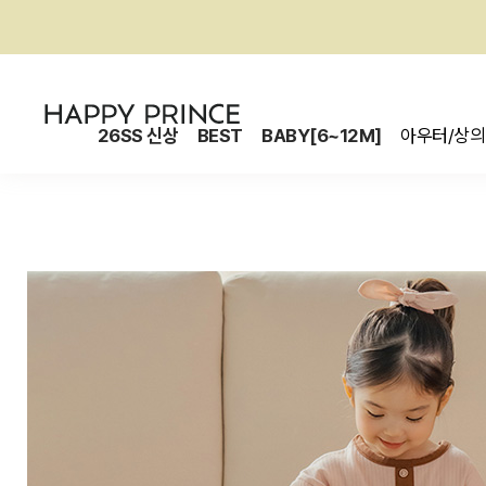
26SS 신상
BEST
BABY[6~12M]
아우터/상의