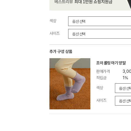
색상
사이즈
추가 구성 상품
조이 롤링 아기 양말
판매가격
3,0
적립금
1%
색상
사이즈