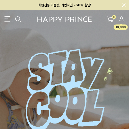
회원전용 아울렛, 가입하면 ~60% 할인!
멤버십 최대 28,000원 혜택
0
10,000
26SS 신상
BEST
BABY[6~12M]
아우터/상의
하의/레깅스