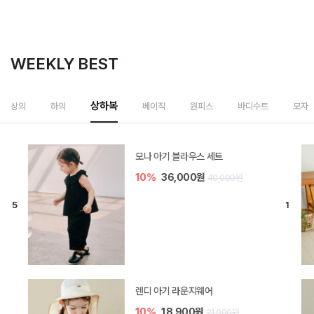
WEEKLY BEST
베이직
상의
하의
상하복
원피스
바디수트
모자
[SIZE ~6Y] 퓨어 베이직 골지 민소
매 티셔츠 2P 세트
10%
16,200원
18,000원
[SIZE ~6Y] 퓨어 베이직 5부 레깅
스