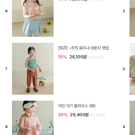
10%
9,000원
10,000원
[SIZE ~6Y] 퓨어 베이직 반팔 티셔
츠
5%
11,400원
12,000원
퓨어 베이직 컴피벨리 5부 아기 레깅
스
10%
9,900원
11,000원