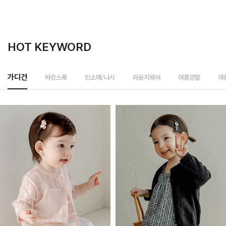
HOT KEYWORD
바캉스룩
가디건
민소매/나시
라운지웨어
여름양말
여