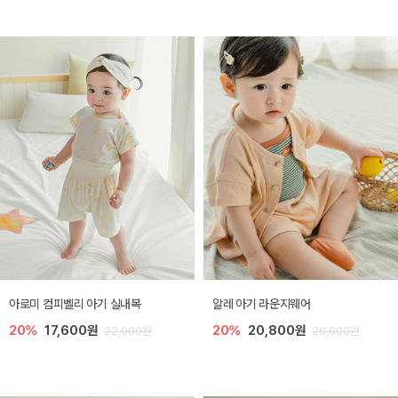
아로미 컴피벨리 아기 실내복
알레 아기 라운지웨어
20%
17,600원
20%
20,800원
22,000원
26,000원