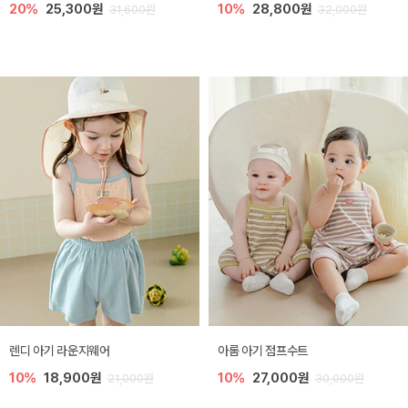
20%
25,300원
10%
28,800원
31,600원
32,000원
렌디 아기 라운지웨어
아롬 아기 점프수트
10%
18,900원
10%
27,000원
21,000원
30,000원