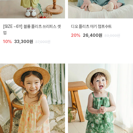
[SIZE ~6Y] 블룸 플리츠 쓰리피스 셋
디오 플리츠 아기 점프수트
업
20%
26,400원
33,000원
10%
33,300원
37,000원