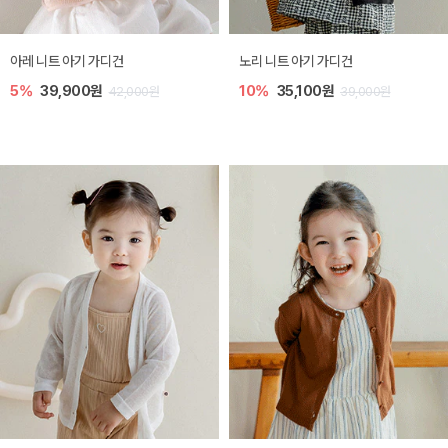
[SIZE ~6Y] 로메이 라운지 셋업
밀라 아기 원피스
10%
23,400원
20%
27,200원
26,000원
34,000원