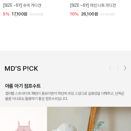
밀라 아기 점프수트
밀라 아기 셋업
10%
30,600원
20%
35,200원
34,000원
44,000원
MD’S P!CK
아롬 아기 점프수트
컬러별 스트라이프 패턴이 돋보이면서 하단에 트임 스냅으로 실용성을 더해주고, 단독은
물론 이너로도 활용하기 좋은 점프수트입니다.