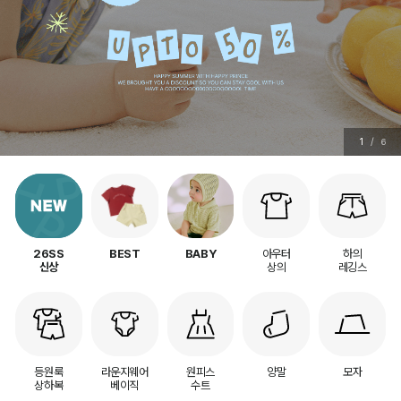
2
/
6
아우터
하의
26SS
BEST
BABY
상의
레깅스
신상
등원룩
라운지웨어
원피스
양말
모자
상하복
베이직
수트