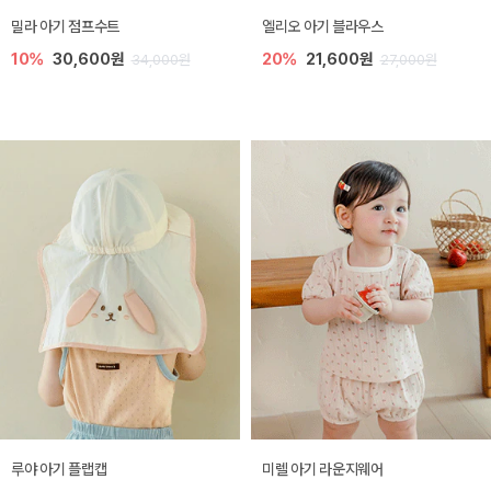
밀라 아기 점프수트
엘리오 아기 블라우스
10%
30,600원
20%
21,600원
34,000원
27,000원
루야 아기 플랩캡
미렐 아기 라운지웨어