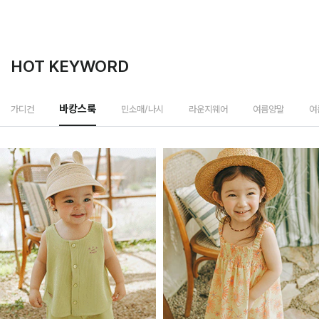
HOT KEYWORD
민소매/나시
가디건
바캉스룩
라운지웨어
여름양말
여