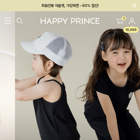
회원전용 아울렛, 가입하면 ~60% 할인!
멤버십 최대 28,000원 혜택
0
10,000
26SS 신상
BEST
BABY[6~12M]
아우터/상의
하의/레깅스