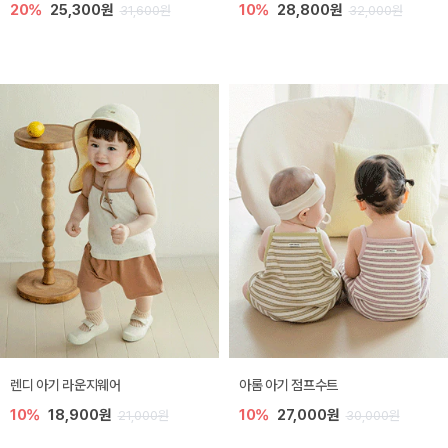
20%
25,300원
10%
28,800원
31,600원
32,000원
렌디 아기 라운지웨어
아롬 아기 점프수트
10%
18,900원
10%
27,000원
21,000원
30,000원