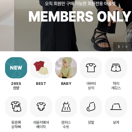
5
/
6
아우터
하의
26SS
BEST
BABY
상의
레깅스
신상
등원룩
라운지웨어
원피스
양말
모자
상하복
베이직
수트