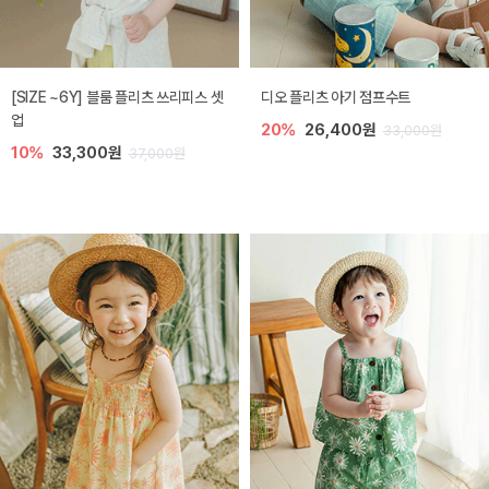
[SIZE ~6Y] 블룸 플리츠 쓰리피스 셋
디오 플리츠 아기 점프수트
업
20%
26,400원
33,000원
10%
33,300원
37,000원