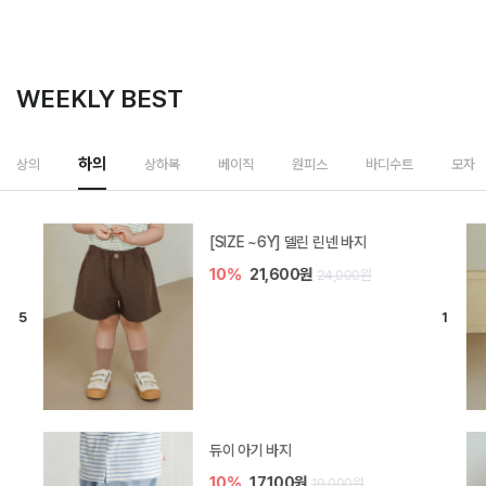
WEEKLY BEST
하의
상의
상하복
베이직
원피스
바디수트
모자
[SIZE ~6Y] 델린 린넨 바지
10%
21,600원
24,000원
듀이 아기 바지
10%
17,100원
19,000원