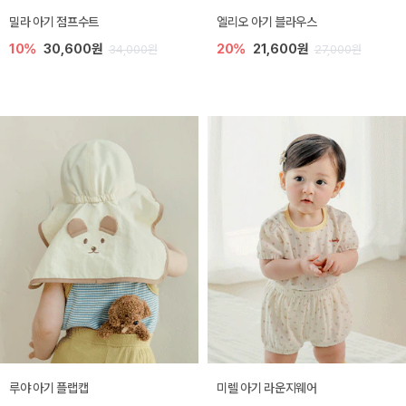
밀라 아기 점프수트
엘리오 아기 블라우스
10%
30,600원
20%
21,600원
34,000원
27,000원
루야 아기 플랩캡
미렐 아기 라운지웨어