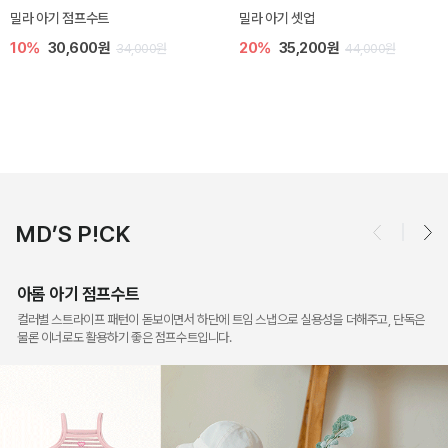
토닉 아기 민소매 티셔츠
베티 니트 아기 민소매 티셔츠
20%
11,200원
10%
24,300원
14,000원
27,000원
MD’S P!CK
아롬 아기 점프수트
컬러별 스트라이프 패턴이 돋보이면서 하단에 트임 스냅으로 실용성을 더해주고, 단독은
물론 이너로도 활용하기 좋은 점프수트입니다.