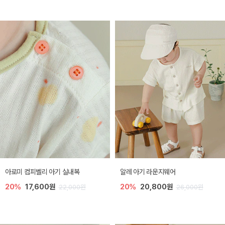
아로미 컴피벨리 아기 실내복
알레 아기 라운지웨어
20%
17,600원
20%
20,800원
22,000원
26,000원