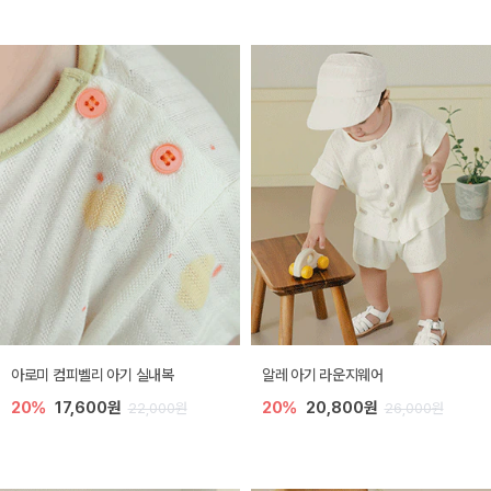
아로미 컴피벨리 아기 실내복
알레 아기 라운지웨어
20%
17,600원
20%
20,800원
22,000원
26,000원