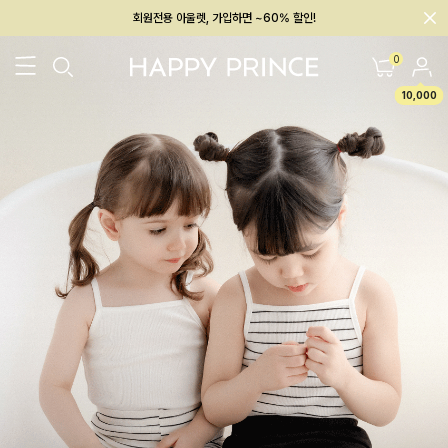
회원전용 아울렛, 가입하면 ~60% 할인!
멤버십 최대 28,000원 혜택
0
10,000
26SS 신상
BEST
BABY[6~12M]
아우터/상의
하의/레깅스