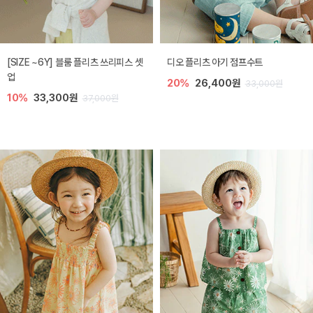
[SIZE ~6Y] 블룸 플리츠 쓰리피스 셋
디오 플리츠 아기 점프수트
업
20%
26,400원
33,000원
10%
33,300원
37,000원