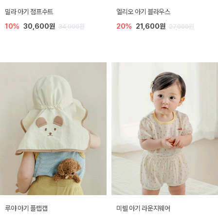
밀라 아기 점프수트
엘리오 아기 블라우스
10%
30,600원
20%
21,600원
34,000원
27,000원
루야 아기 플랩캡
미렐 아기 라운지웨어