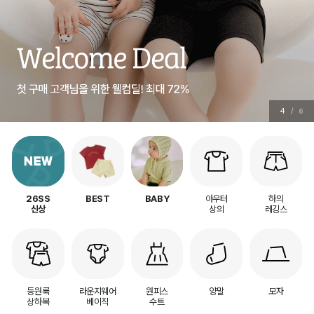
5
/
6
아우터
하의
26SS
BEST
BABY
상의
레깅스
신상
등원룩
라운지웨어
원피스
양말
모자
상하복
베이직
수트