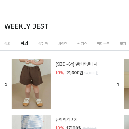
WEEKLY BEST
하의
상의
상하복
베이직
원피스
바디수트
모자
[SIZE ~6Y] 델린 린넨 바지
10%
21,600원
24,000원
듀이 아기 바지
10%
17,100원
19,000원