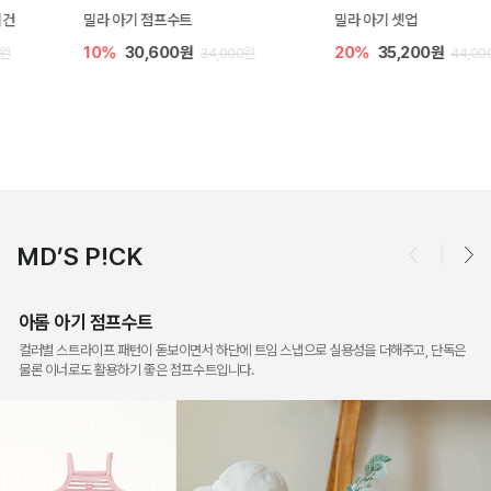
밀라 아기 점프수트
밀라 아기 셋업
10%
30,600원
20%
35,200원
34,000원
44,000원
MD’S P!CK
아롬 아기 점프수트
컬러별 스트라이프 패턴이 돋보이면서 하단에 트임 스냅으로 실용성을 더해주고, 단독은
물론 이너로도 활용하기 좋은 점프수트입니다.