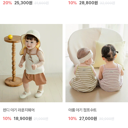
20%
25,300원
10%
28,800원
31,600원
32,000원
렌디 아기 라운지웨어
아롬 아기 점프수트
10%
18,900원
10%
27,000원
21,000원
30,000원