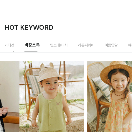
HOT KEYWORD
바캉스룩
가디건
민소매/나시
라운지웨어
여름양말
여