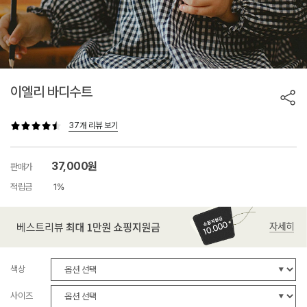
이엘리 바디수트
37개 리뷰 보기
37,000원
판매가
적립금
1%
색상
사이즈