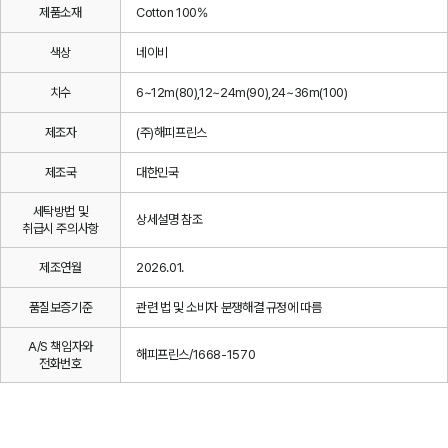
제품소재
Cotton 100%
색상
네이비
치수
6~12m(80),12~24m(90),24~36m(100)
제조자
(주)해피프린스
제조국
대한민국
세탁방법 및
상세설명 참조
취급시 주의사항
제조연월
2026.01.
품질보증기준
관련 법 및 소비자 분쟁해결 규정에 따름
A/S 책임자와
해피프린스/1668-1570
전화번호