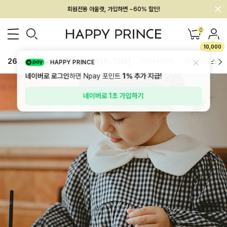
멤버십 최대 28,000원 혜택
0
10,000
26SS 신상
BEST
BABY[6~12M]
아우터/상의
하의/레깅스
HAPPY PRINCE
네이버로 로그인
하면 Npay 포인트
1%
추가 지급!
네이버로 1초 가입하기