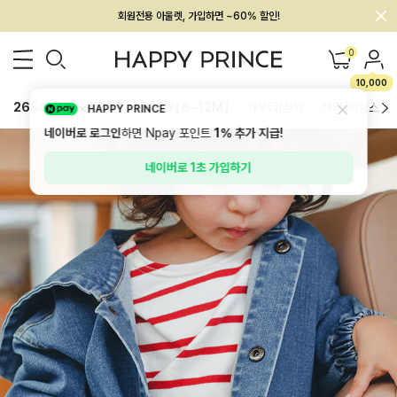
멤버십 최대 28,000원 혜택
0
10,000
26SS 신상
BEST
BABY[6~12M]
아우터/상의
하의/레깅스
HAPPY PRINCE
네이버로 로그인
하면 Npay 포인트
1%
추가 지급!
네이버로 1초 가입하기