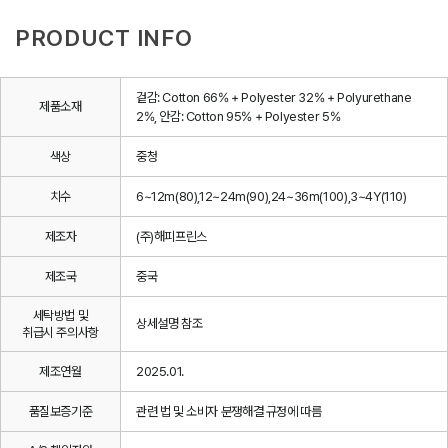
PRODUCT INFO
겉감: Cotton 66% + Polyester 32% + Polyurethane
제품소재
2%, 안감: Cotton 95% + Polyester 5%
색상
중청
치수
6~12m(80),12~24m(90),24~36m(100),3~4Y(110)
제조자
(주)해피프린스
제조국
중국
세탁방법 및
상세설명 참조
취급시 주의사항
제조연월
2025.01.
품질보증기준
관련 법 및 소비자 분쟁해결 규정에 따름