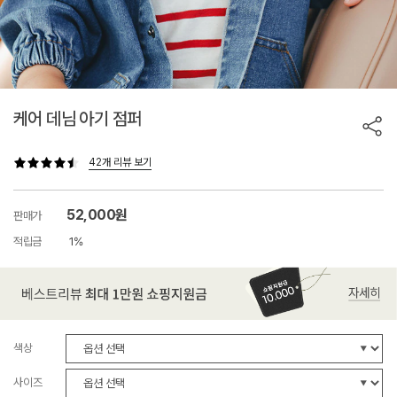
케어 데님 아기 점퍼
42개 리뷰 보기
52,000원
판매가
적립금
1%
색상
사이즈