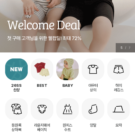
6
/
7
아우터
하의
26SS
BEST
BABY
상의
레깅스
신상
등원룩
라운지웨어
원피스
양말
모자
상하복
베이직
수트