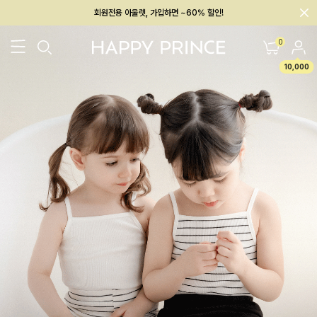
멤버십 최대 28,000원 혜택
0
10,000
26SS 신상
BEST
BABY[6~12M]
아우터/상의
하의/레깅스