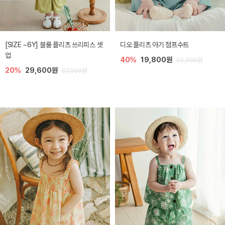
[SIZE ~6Y] 블룸 플리츠 쓰리피스 셋
디오 플리츠 아기 점프수트
업
40%
19,800원
33,000원
20%
29,600원
37,000원