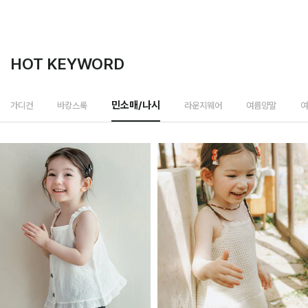
HOT KEYWORD
라운지웨어
가디건
바캉스룩
민소매/나시
여름양말
여