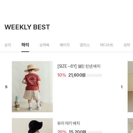
WEEKLY BEST
상하복
상의
하의
베이직
원피스
바디수트
모자
밀라 아기 셋업
40%
26,400원
44,000원
브렌 아기 블라우스 세트
30%
28,700원
41,000원