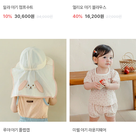
밀라 아기 점프수트
엘리오 아기 블라우스
10%
30,600원
40%
16,200원
34,000원
27,000원
루야 아기 플랩캡
미렐 아기 라운지웨어