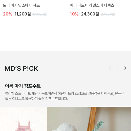
렌디 아기 라운지웨어
[SIZE ~6Y] 오뎃 라운지웨어
30%
14,700원
30%
16,100원
21,000원
23,000원
MD’S P!CK
아롬 아기 점프수트
컬러별 스트라이프 패턴이 돋보이면서 하단에 트임 스냅으로 실용성을 더해주고, 단독은
물론 이너로도 활용하기 좋은 점프수트입니다.