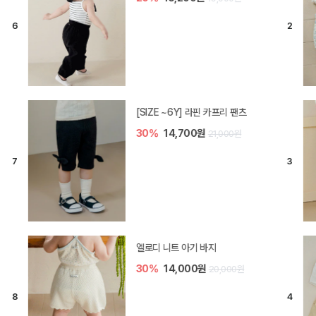
[SIZE ~6Y] 오뎃 라운지웨어
30%
16,100원
23,000원
[SIZE ~6Y] 블룸 플리츠 쓰리피스
셋업
20%
29,600원
37,000원