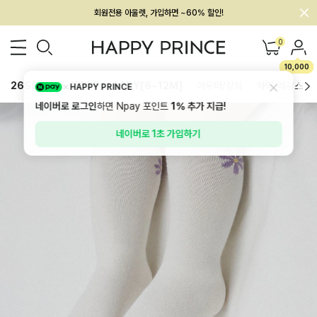
회원전용 아울렛, 가입하면 ~60% 할인!
멤버십 최대 28,000원 혜택
0
10,000
26SS 신상
BEST
BABY[6~12M]
아우터/상의
하의/레깅스
HAPPY PRINCE
네이버로 로그인
하면 Npay 포인트
1%
추가 지급!
네이버로 1초 가입하기