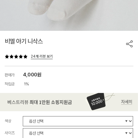
비엘 아기 니삭스
24개 리뷰 보기
4,000원
판매가
적립금
1%
색상
사이즈