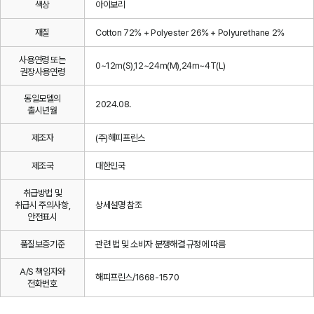
색상
아이보리
재질
Cotton 72% + Polyester 26% + Polyurethane 2%
사용연령 또는
0~12m(S),12~24m(M),24m~4T(L)
권장사용연령
동일모델의
2024.08.
출시년월
제조자
(주)해피프린스
제조국
대한민국
취급방법 및
취급시 주의사항,
상세설명 참조
안전표시
품질보증기준
관련 법 및 소비자 분쟁해결 규정에 따름
A/S 책임자와
해피프린스/1668-1570
전화번호